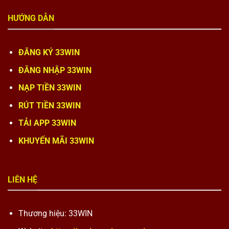
HƯỚNG DẪN
ĐĂNG KÝ 33WIN
ĐĂNG NHẬP 33WIN
NẠP TIỀN 33WIN
RÚT TIỀN 33WIN
TẢI APP 33WIN
KHUYẾN MÃI 33WIN
LIÊN HỆ
Thương hiệu: 33WIN