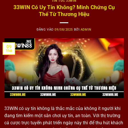
TIN TỨC 33WIN
33WIN Có Uy Tín Không? Minh Chứng Cụ
Thể Từ Thương Hiệu
ĐĂNG VÀO
09/08/2025
BỞI
ADMIN
09
Th8
33WIN có uy tín không là thắc mắc của không ít người khi
đang tìm kiếm một sân chơi uy tín, an toàn. Với thị trường
cá cược trực tuyến phát triển ngày này thì để thu hút khách