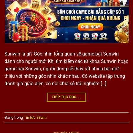
Sunwin là gì? Góc nhìn tổng quan về game bài Sunwin
dành cho người mới Khi tìm kiếm các từ khóa Sunwin hoặc
game bài Sunwin, người dùng sẽ thấy rất nhiều bài giới
thiệu với những góc nhìn khác nhau. Có website tập trung
đánh giá giao diện, có nơi chia sẻ trải nghiệm […]
TIẾP TỤC ĐỌC
→
Đăng trong
Tin tức 33win