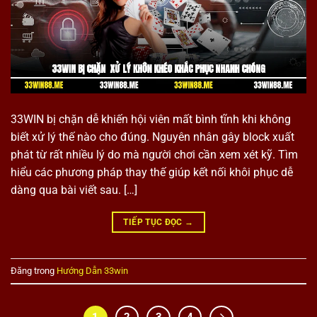
33WIN bị chặn dễ khiến hội viên mất bình tĩnh khi không
biết xử lý thế nào cho đúng. Nguyên nhân gây block xuất
phát từ rất nhiều lý do mà người chơi cần xem xét kỹ. Tìm
hiểu các phương pháp thay thế giúp kết nối khôi phục dễ
dàng qua bài viết sau. […]
TIẾP TỤC ĐỌC
→
Đăng trong
Hướng Dẫn 33win