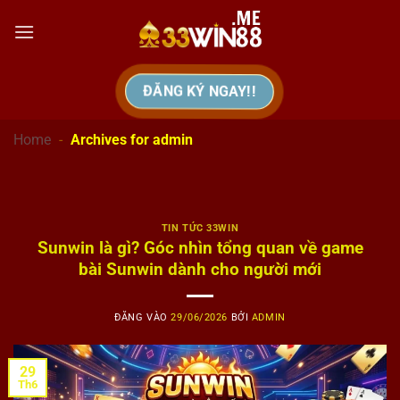
Bỏ
qua
nội
dung
ĐĂNG KÝ NGAY!!
Home
-
Archives for admin
TIN TỨC 33WIN
Sunwin là gì? Góc nhìn tổng quan về game
bài Sunwin dành cho người mới
ĐĂNG VÀO
29/06/2026
BỞI
ADMIN
29
Th6