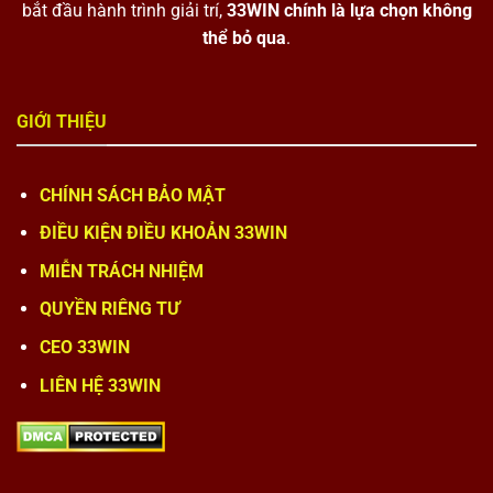
bắt đầu hành trình giải trí,
33WIN chính là lựa chọn không
thể bỏ qua
.
GIỚI THIỆU
CHÍNH SÁCH BẢO MẬT
ĐIỀU KIỆN ĐIỀU KHOẢN 33WIN
MIỄN TRÁCH NHIỆM
QUYỀN RIÊNG TƯ
CEO 33WIN
LIÊN HỆ 33WIN