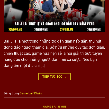
Bài 3 lá là một trong những trò dân gian hấp dẫn, thu hút
đông đảo người tham gia. Sở hữu những quy tắc đơn giản,
chiến thuật cao, game hứa hẹn sẽ là nơi giải trí trực tuyến
hàng đầu cho những người đam mê cá cược. Nếu bạn
đang tìm một địa chỉ […]
TIẾP TỤC ĐỌC
→
Đăng trong
Game bài 33win
GAME BÀI 33WIN