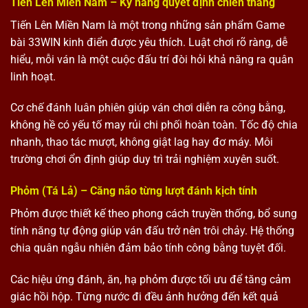
Tiến Lên Miền Nam – Kỹ năng quyết định chiến thắng
Tiến Lên Miền Nam là một trong những sản phẩm Game
bài 33WIN kinh điển được yêu thích. Luật chơi rõ ràng, dễ
hiểu, mỗi ván là một cuộc đấu trí đòi hỏi khả năng ra quân
linh hoạt.
Cơ chế đánh luân phiên giúp ván chơi diễn ra công bằng,
không hề có yếu tố may rủi chi phối hoàn toàn. Tốc độ chia
nhanh, thao tác mượt, không giật lag hay đơ máy. Môi
trường chơi ổn định giúp duy trì trải nghiệm xuyên suốt.
Phỏm (Tá Lả) – Căng não từng lượt đánh kịch tính
Phỏm được thiết kế theo phong cách truyền thống, bổ sung
tính năng tự động giúp ván đấu trở nên trôi chảy. Hệ thống
chia quân ngẫu nhiên đảm bảo tính công bằng tuyệt đối.
Các hiệu ứng đánh, ăn, hạ phỏm được tối ưu để tăng cảm
giác hồi hộp. Từng nước đi đều ảnh hưởng đến kết quả