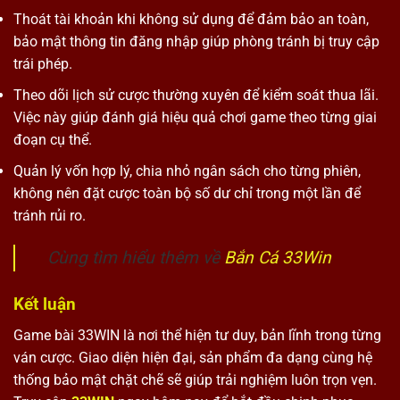
Thoát tài khoản khi không sử dụng để đảm bảo an toàn,
bảo mật thông tin đăng nhập giúp phòng tránh bị truy cập
trái phép.
Theo dõi lịch sử cược thường xuyên để kiểm soát thua lãi.
Việc này giúp đánh giá hiệu quả chơi game theo từng giai
đoạn cụ thể.
Quản lý vốn hợp lý, chia nhỏ ngân sách cho từng phiên,
không nên đặt cược toàn bộ số dư chỉ trong một lần để
tránh rủi ro.
Cùng tìm hiểu thêm về
Bắn Cá 33Win
Kết luận
Game bài 33WIN là nơi thể hiện tư duy, bản lĩnh trong từng
ván cược. Giao diện hiện đại, sản phẩm đa dạng cùng hệ
thống bảo mật chặt chẽ sẽ giúp trải nghiệm luôn trọn vẹn.