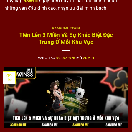
Truy cập
33WIN
ngay hôm nay để bắt đầu chinh phục
những ván đấu đỉnh cao, nhận ưu đãi minh bạch.
GAME BÀI 33WIN
Tiến Lên 3 Miền Và Sự Khác Biệt Đặc
Trưng Ở Mỗi Khu Vực
ĐĂNG VÀO
09/08/2025
BỞI
ADMIN
09
Th8