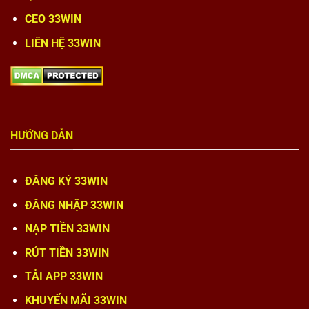
CEO 33WIN
LIÊN HỆ 33WIN
HƯỚNG DẪN
ĐĂNG KÝ 33WIN
ĐĂNG NHẬP 33WIN
NẠP TIỀN 33WIN
RÚT TIỀN 33WIN
TẢI APP 33WIN
KHUYẾN MÃI 33WIN