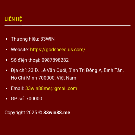
LIÊN HỆ
Thương hiệu: 33WIN
Website:
https://godspeed.us.com/
Số điện thoại:
0987898282
Địa chỉ: 23
Đ. Lê Văn Quới, Bình Trị Đông A, Bình Tân,
Hồ Chí Minh 700000, Việt Nam
Email:
33win88me@gmail.com
GP số: 700000
Copyright 2025 ©
33win88.me