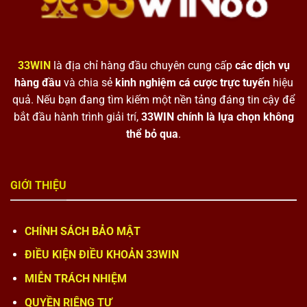
33WIN
là địa chỉ hàng đầu chuyên cung cấp
các dịch vụ
hàng đầu
và chia sẻ
kinh nghiệm cá cược trực tuyến
hiệu
quả. Nếu bạn đang tìm kiếm một nền tảng đáng tin cậy để
bắt đầu hành trình giải trí,
33WIN chính là lựa chọn không
thể bỏ qua
.
GIỚI THIỆU
CHÍNH SÁCH BẢO MẬT
ĐIỀU KIỆN ĐIỀU KHOẢN 33WIN
MIỄN TRÁCH NHIỆM
QUYỀN RIÊNG TƯ