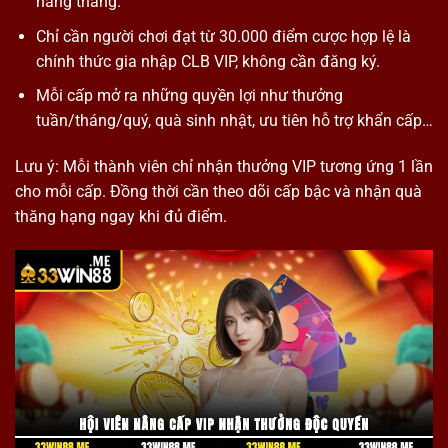
hàng tháng.
Chỉ cần người chơi đạt từ 30.000 điểm cược hợp lệ là
chính thức gia nhập CLB VIP, không cần đăng ký.
Mỗi cấp mở ra những quyền lợi như thưởng
tuần/tháng/quý, quà sinh nhật, ưu tiên hỗ trợ khẩn cấp…
Lưu ý: Mỗi thành viên chỉ nhận thưởng VIP tương ứng 1 lần
cho mỗi cấp. Đồng thời cần theo dõi cấp bậc và nhận quà
thăng hạng ngay khi đủ điểm.