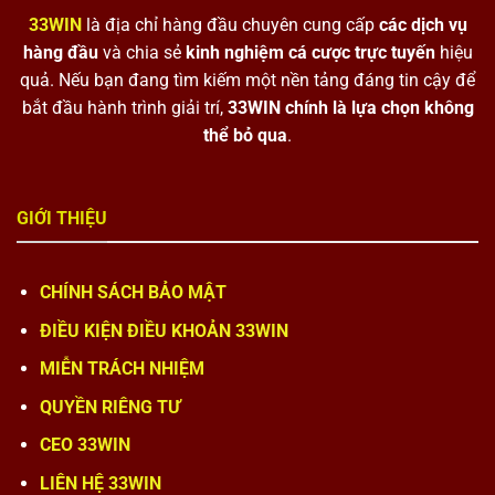
33WIN
là địa chỉ hàng đầu chuyên cung cấp
các dịch vụ
hàng đầu
và chia sẻ
kinh nghiệm cá cược trực tuyến
hiệu
quả. Nếu bạn đang tìm kiếm một nền tảng đáng tin cậy để
bắt đầu hành trình giải trí,
33WIN chính là lựa chọn không
thể bỏ qua
.
GIỚI THIỆU
CHÍNH SÁCH BẢO MẬT
ĐIỀU KIỆN ĐIỀU KHOẢN 33WIN
MIỄN TRÁCH NHIỆM
QUYỀN RIÊNG TƯ
CEO 33WIN
LIÊN HỆ 33WIN