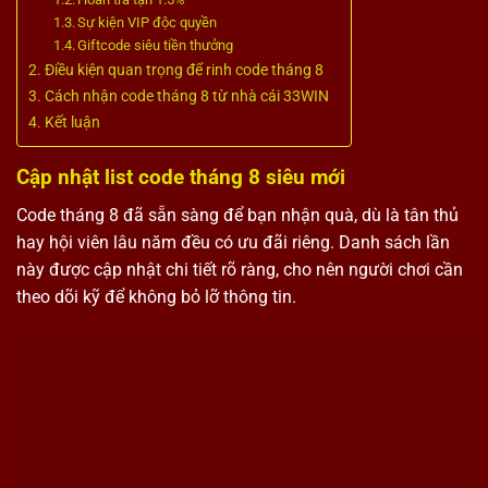
Sự kiện VIP độc quyền
Giftcode siêu tiền thưởng
Điều kiện quan trọng để rinh code tháng 8
Cách nhận code tháng 8 từ nhà cái 33WIN
Kết luận
Cập nhật list code tháng 8 siêu mới
Code tháng 8 đã sẵn sàng để bạn nhận quà, dù là tân thủ
hay hội viên lâu năm đều có ưu đãi riêng. Danh sách lần
này được cập nhật chi tiết rõ ràng, cho nên người chơi cần
theo dõi kỹ để không bỏ lỡ thông tin.