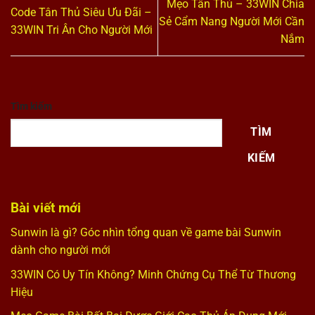
Mẹo Tân Thủ – 33WIN Chia
Code Tân Thủ Siêu Ưu Đãi –
Sẻ Cẩm Nang Người Mới Cần
33WIN Tri Ân Cho Người Mới
Nắm
Tìm kiếm
TÌM
KIẾM
Bài viết mới
Sunwin là gì? Góc nhìn tổng quan về game bài Sunwin
dành cho người mới
33WIN Có Uy Tín Không? Minh Chứng Cụ Thể Từ Thương
Hiệu