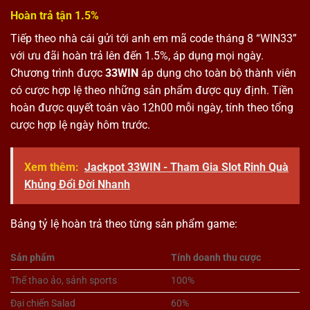
Hoàn trả tận 1.5%
Tiếp theo nhà cái gửi tới anh em mã code tháng 8 “WIN33”
với ưu đãi hoàn trả lên đến 1.5%, áp dụng mọi ngày.
Chương trình được
33WIN
áp dụng cho toàn bộ thành viên
có cược hợp lệ theo những sản phẩm được quy định. Tiền
hoàn được quyết toán vào 12h00 mỗi ngày, tính theo tổng
cược hợp lệ ngày hôm trước.
Xem thêm:
Jackpot 33WIN - Tham Gia Slot Rinh Quà
Khủng Đổi Đời Nhanh
Bảng tỷ lệ hoàn trả theo từng sản phẩm game:
Sản phẩm
Tính doanh thu cược
Thể thao ảo, sảnh sports
100%
Đại chiến Salad
60%