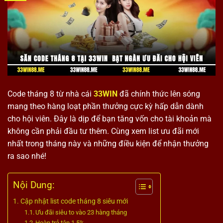
Code tháng 8 từ nhà cái
33WIN
đã chính thức lên sóng
mang theo hàng loạt phần thưởng cực kỳ hấp dẫn dành
cho hội viên. Đây là dịp để bạn tăng vốn cho tài khoản mà
không cần phải đầu tư thêm. Cùng xem list ưu đãi mới
nhất trong tháng này và những điều kiện để nhận thưởng
ra sao nhé!
Nội Dung:
Cập nhật list code tháng 8 siêu mới
Ưu đãi siêu to vào 23 hàng tháng
Hoàn trả tận 1.5%