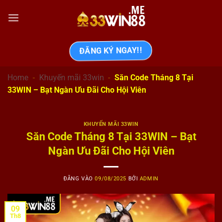
Bỏ
qua
nội
dung
ĐĂNG KÝ NGAY!!
Home
-
Khuyến mãi 33win
-
Săn Code Tháng 8 Tại
33WIN – Bạt Ngàn Ưu Đãi Cho Hội Viên
KHUYẾN MÃI 33WIN
Săn Code Tháng 8 Tại 33WIN – Bạt
Ngàn Ưu Đãi Cho Hội Viên
ĐĂNG VÀO
09/08/2025
BỞI
ADMIN
09
Th8