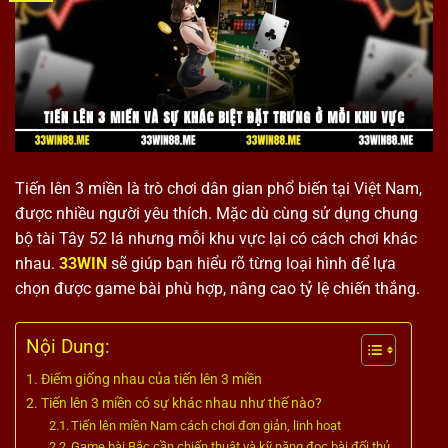
Tiến lên 3 miền là trò chơi dân gian phổ biến tại Việt Nam,
được nhiều người yêu thích. Mặc dù cùng sử dụng chung
bộ tài Tây 52 lá nhưng mỗi khu vực lại có cách chơi khác
nhau.
33WIN
sẽ giúp bạn hiểu rõ từng loại hình để lựa
chọn được game bài phù hợp, nâng cao tỷ lệ chiến thắng.
Nội Dung:
Điểm giống nhau của tiến lên 3 miền
Tiến lên 3 miền có sự khác nhau như thế nào?
Tiến lên miền Nam cách chơi đơn giản, linh hoạt
Game bài Bắc cần chiến thuật và kỹ năng đọc bài đối thủ