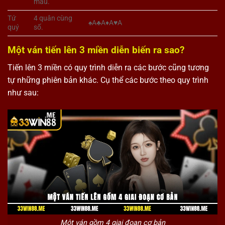
màu.
Tứ
4 quân cùng
♠A♣A♦A♥A
quý
số.
Một ván tiến lên 3 miền diễn biến ra sao?
Tiến lên 3 miền có quy trình diễn ra các bước cũng tương
tự những phiên bản khác. Cụ thể các bước theo quy trình
như sau:
Một ván gồm 4 giai đoạn cơ bản