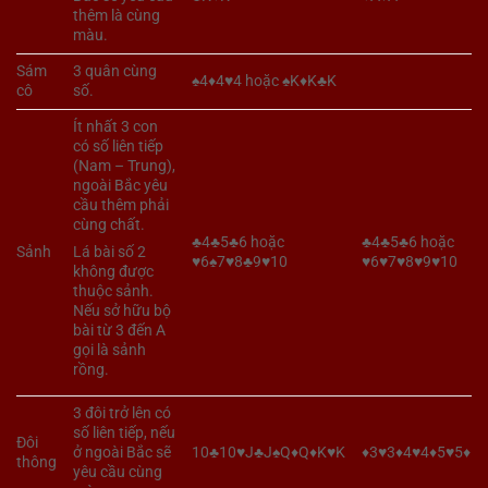
thêm là cùng
màu.
Sám
3 quân cùng
♠4♦4♥4 hoặc ♠K♦K♣K
cô
số.
Ít nhất 3 con
có số liên tiếp
(Nam – Trung),
ngoài Bắc yêu
cầu thêm phải
cùng chất.
♣4♣5♣6 hoặc
♣4♣5♣6 hoặc
Sảnh
Lá bài số 2
♥6♠7♥8♣9♥10
♥6♥7♥8♥9♥10
không được
thuộc sảnh.
Nếu sở hữu bộ
bài từ 3 đến A
gọi là sảnh
rồng.
3 đôi trở lên có
số liên tiếp, nếu
Đôi
ở ngoài Bắc sẽ
10♣10♥J♣J♠Q♦Q♦K♥K
♦3♥3♦4♥4♦5♥5♦
thông
yêu cầu cùng