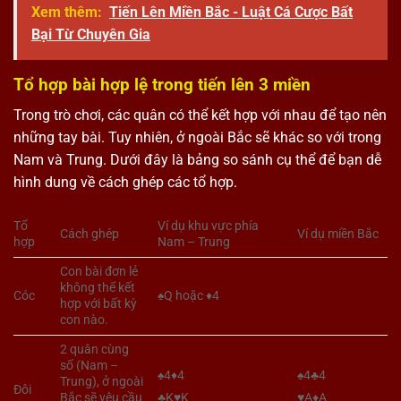
Xem thêm:
Tiến Lên Miền Bắc - Luật Cá Cược Bất
Bại Từ Chuyên Gia
Tổ hợp bài hợp lệ trong tiến lên 3 miền
Trong trò chơi, các quân có thể kết hợp với nhau để tạo nên
những tay bài. Tuy nhiên, ở ngoài Bắc sẽ khác so với trong
Nam và Trung. Dưới đây là bảng so sánh cụ thể để bạn dễ
hình dung về cách ghép các tổ hợp.
Tổ
Ví dụ khu vực phía
Cách ghép
Ví dụ miền Bắc
hợp
Nam – Trung
Con bài đơn lẻ
không thể kết
Cóc
♠Q hoặc ♦4
hợp với bất kỳ
con nào.
2 quân cùng
số (Nam –
♠4♦4
♠4♣4
Trung), ở ngoài
Đôi
Bắc sẽ yêu cầu
♣K♥K
♥A♦A