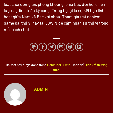
luật chơi đơn giản, phóng khoáng, phía Bắc đòi hỏi chiến
lược, sự tính toán kỹ càng. Trung bộ lại là sự kết hợp linh
hoạt giữa Nam và Bắc với nhau. Tham gia trải nghiệm
game bài thú vị này tại 33WIN để cảm nhận sự thú vị trong
mỗi cách chơi.
Bài viết này được đăng trong
Game bài 33win
. Đánh dấu
liên kết thường
trực
.
ADMIN