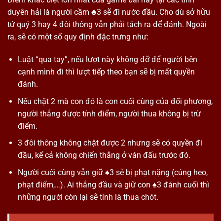
duyên hải là người cầm ♣3 sẽ đi nước đầu. Cho dù sở hữu
tứ quý 3 hay 4 đôi thông vẫn phải tách ra để đánh. Ngoài
ra, sẽ có một số quy định đặc trưng như:
Luật “qua tay”, nếu lượt này không đỡ để người bên
cạnh mình đi thì lượt tiếp theo bạn sẽ bị mất quyền
đánh.
Nếu chặt 2 mà con đó là con cuối cùng của đối phương,
người thắng được tính điểm, người thua không bị trừ
điểm.
3 đôi thông không chặt được 2 nhưng sẽ có quyền đi
đầu, kể cả không chiến thắng ở ván đấu trước đó.
Người cuối cùng vẫn giữ ♠3 sẽ bị phạt nặng (cúng heo,
phạt điểm,…). Ai thắng đầu và giữ con ♠3 đánh cuối thì
những người còn lại sẽ tính là thua chót.