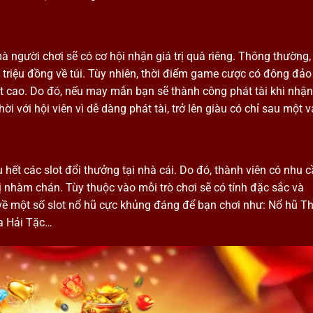
 người chơi sẽ có cơ hội nhận giá trị quà riêng. Thông thường,
riệu đồng về túi. Tùy nhiên, thời điểm game cược có đông đảo
ất cao. Do đó, nếu may mắn bạn sẽ thành công phát tài khi nhận
i với hội viên vì dễ dàng phát tài, trở lên giàu có chỉ sau một v
hết các slot đổi thưởng tại nhà cái. Do đó, thành viên có nhu 
 nhàm chán. Tùy thuộc vào mỗi trò chơi sẽ có tính đặc sắc và
 ý về một số slot nổ hũ cực khủng đáng để bạn chơi như: Nổ hũ T
a Hải Tặc…