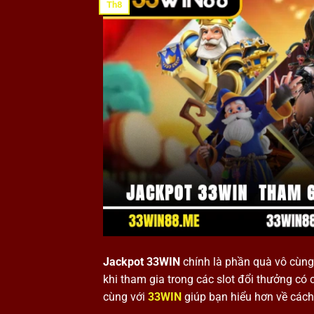
Th8
Jackpot 33WIN
chính là phần quà vô cùng
khi tham gia trong các slot đổi thưởng có 
cùng với
33WIN
giúp bạn hiểu hơn về cách