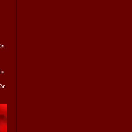
án.
cầu
hần