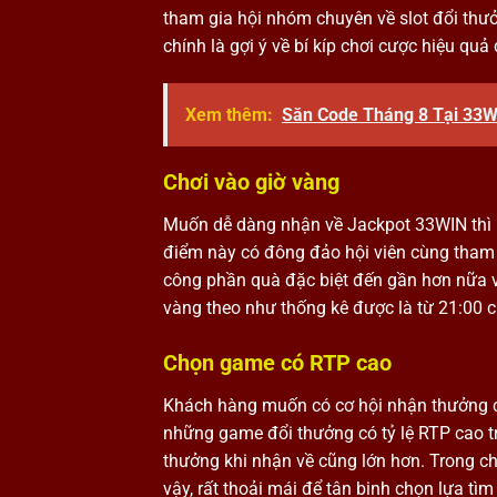
tham gia hội nhóm chuyên về slot đổi thư
chính là gợi ý về bí kíp chơi cược hiệu qu
Xem thêm:
Săn Code Tháng 8 Tại 33WI
Chơi vào giờ vàng
Muốn dễ dàng nhận về Jackpot 33WIN thì 
điểm này có đông đảo hội viên cùng tham gi
công phần quà đặc biệt đến gần hơn nữa v
vàng theo như thống kê được là từ 21:00 
Chọn game có RTP cao
Khách hàng muốn có cơ hội nhận thưởng ca
những game đổi thưởng có tỷ lệ RTP cao tr
thưởng khi nhận về cũng lớn hơn. Trong c
vậy, rất thoải mái để tân binh chọn lựa tìm