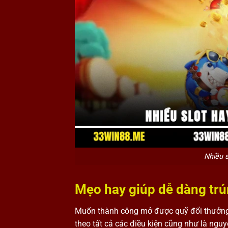
Nhiều s
Mẹo hay giúp dễ dàng trú
Muốn thành công mở được quỹ đổi thưởng k
theo tất cả các điều kiện cũng như là nguy