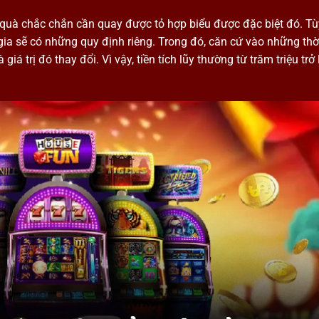
 quà chắc chắn cần quay được tỏ hợp biểu được đặc biệt đó. Tù
a sẽ có những quy định riêng. Trong đó, căn cứ vào những thờ
á trị đó thay đổi. Vì vậy, tiền tích lũy thường từ trăm triệu trở 