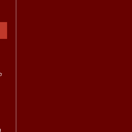
h
ờ
g